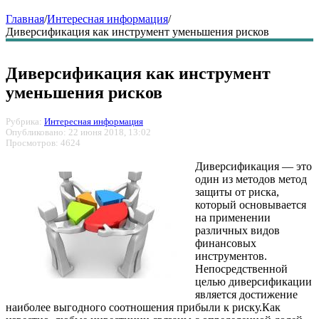
Главная
/
Интересная информация
/
Диверсификация как инструмент уменьшения рисков
Диверсификация как инструмент
уменьшения рисков
Рубрика:
Интересная информация
Опубликовано: 22 июня 2018, 13:02
Просмотров: 4624
Диверсификация — это
один из методов метод
защиты от риска,
который основывается
на применении
различных видов
финансовых
инструментов.
Непосредственной
целью диверсификации
является достижение
наиболее выгодного соотношения прибыли к риску.Как