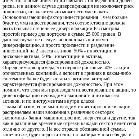
известно, любые инвестиции связаны с определенной долей
риска, и в данном случае диверсификация не исключает риск
полностью, но значительно может его уменьшать.
Основополагающий фактор инвестирования – чем больше
будет сумма инвестирования, тем соответственно должна
быть большая степень ее диверсификации.Рассмотрим
простой пример для портфеля в сумме 25 000 гривен. В
данном случае не следует использовать широкую
диверсификацию, а просто произвести и разделение
инвестиций на 2 класса активов: 50% - инвестиции в
рисковые активы, 50% - инвестиции в активы,
характеризующиеся фиксированной доходностью.
Определим для примера, что первые рисковые 50% - акции
отечественных компаний, а депозит в гривнах в каком-либо
системном банке будет являться активом, который
характеризуется фиксированной доходностью. При этом
помним, что если мы производим инвестирование в акции, то
диверсификацию необходимо выполнять и по классам
активов, и по инструментам внутри класса.
Таким образом, если мы проводим инвестирование в акции –
распределяем наши вложения в различных секторах
экономики- банки, машиностроение, энергетика и другие, так
как в различные временные отрезки каждый сектор ведет себя
отлично от другого. На все отрасли обозначенной суммы,
конечно же, будет недостаточно, но выбираем для себя два из