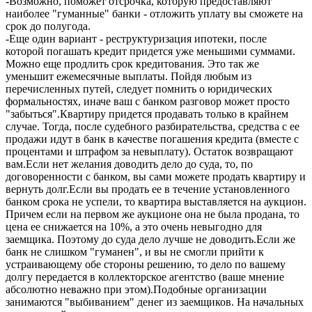
-Возможно, поможет отсрочка, которую предоставляют
наиболее "гуманные" банки - отложить уплату вы сможете на
срок до полугода.
-Еще один вариант - реструктуризация ипотеки, после
которой погашать кредит придется уже меньшими суммами.
Можно еще продлить срок кредитования. Это так же
уменьшит ежемесячные выплаты. Пойдя любым из
перечисленных путей, следует помнить о юридических
формальностях, иначе ваш с банком разговор может просто
"забыться".Квартиру придется продавать только в крайнем
случае. Тогда, после судебного разбирательства, средства с ее
продажи идут в банк в качестве погашения кредита (вместе с
процентами и штрафом за невыплату). Остаток возвращают
вам.Если нет желания доводить дело до суда, то, по
договоренности с банком, вы сами можете продать квартиру и
вернуть долг.Если вы продать ее в течение установленного
банком срока не успели, то квартира выставляется на аукцион.
Причем если на первом же аукционе она не была продана, то
цена ее снижается на 10%, а это очень невыгодно для
заемщика. Поэтому до суда дело лучше не доводить.Если же
банк не слишком "гуманен", и вы не смогли прийти к
устраивающему обе стороны решению, то дело по вашему
долгу передается в коллекторское агентство (ваше мнение
абсолютно неважно при этом).Подобные организации
занимаются "выбиванием" денег из заемщиков. На начальных