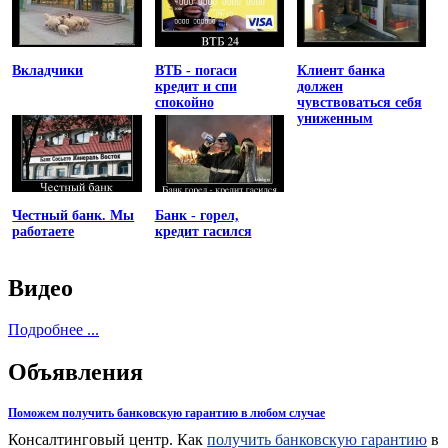
Вкладчики
ВТБ - погаси
Клиент банка
кредит и спи
должен
спокойно
чувствоваться себя
униженным
Честный банк. Мы
Банк - горел,
работаете
кредит гасился
Видео
Подробнее ...
Объявления
Поможем получить банковскую гарантию в любом случае
Консалтинговый центр. Как
получить банковскую гарантию
в