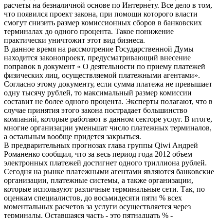
расчеты на безналичной основе по Интернету. Все дело в том,
что появился проект закона, при помощи которого власти
смогут снизить размер комиссионных сборов в банковских
терминалах до одного процента. Такое понижение
практически уничтожит этот вид бизнеса.
В данное время на рассмотрение Государственной Думы
находится законопроект, предусматривающий внесение
поправок в документ « О деятельности по приему платежей
физических лиц, осуществляемой платежными агентами».
Согласно этому документу, если сумма платежа не превышает
одну тысячу рублей, то максимальный размер комиссии
составит не более одного процента. Эксперты полагают, что в
случае принятия этого закона пострадает большинство
компаний, которые работают в данном секторе услуг. В итоге,
многие организации уменьшат число платежных терминалов,
а остальным вообще придется закрыться.
В предварительных прогнозах глава группы Qiwi Андрей
Романенко сообщил, что за весь период года 2012 объем
электронных платежей достигнет одного триллиона рублей.
Сегодня на рынке платежными агентами являются банковские
организации, платежные системы, а также организации,
которые используют различные терминальные сети. Так, по
оценкам специалистов, до восьмидесяти пяти % всех
моментальных расчетов за услуги осуществляется через
терминалы. Оставшаяся часть - это пятнадцать % -