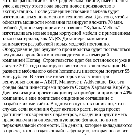
которое располагается в Отрадненском районе, имеет планы
уже к августу этого года ввести новое производство в
эксплуатацию. После усовершенствования мебель будет
изготавливаться по немецким технологиям. Для того, чтобы
обновить мощности компания планирует вложить 70 млн.
рублей. Данное мероприятие позволит "Кубань-Мебель"
изготавливать новые виды корпусной мебели с применением
такого материала, как МДФ. Дизайнеры компании
занимаются разработкой новых моделей постоянно.
Оборудование для будущего производства будет поставляться
ведущим европейским производителем – немецкой
компанией Homag. Строительство идет без остановок и уже в
августе 2012 года планируют ввести его в эксплуатацию.На
развитие мебельного сайта homeme.ru инвесторы потратят $5
млн. рублей. В качестве инвесторов выступили три
венчурных фонда – ABRT, Mangrove и Addventure. Все эти
фонды были инвесторами проекта Оскара Хартмана KupiVip.
Для реализации проекта акционеры приобрели примерно 40%
компании, а еще подписали опционное соглашение с
разработчиками сайта. В одном из пунктов написано, что в
случае, если компания будет активно расти, когда проект
достигнет оговоренных параметров, вкладчики будут иметь
право выкупа на определенную долю фондов, но по их
первоначальной стоимости. На деньги, которые вкладываются
в проект, хотят создать онлайн - функцию, которая позволит