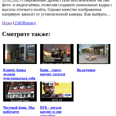
12.02.2025 Современные дроны стали неотъемлемой частью
фото- и видеосъёмки, позволяя создавать уникальные кадры с
высоты птичьего полёта. Однако качество изображения
напрямую зависит от установленной камеры. Как выбрать…
Назад
1
2
3
4
5
Вперед
Смотрите также:
Клиент банка
Банк - горел,
Вкладчики
должен
кредит гасился
чувствоваться себя
униженным
Честный банк. Мы
ВТБ - погаси
работаете
кредит и спи
спокойно