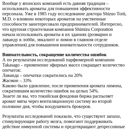
Вообще у японских компаний есть давняя традиция –
использовать ароматы для повышения эффективности
персонала. Уже в 1985 году исследование доктора Shizuo Torii,
M.D. о влиянии некоторых ароматов на умственные
способности заинтересовало предпринимателей. Интересно,
что крупная строительная компания Shimizu Corporation
начала использовать ароматы в их зданиях (розмарин и
лаванду в лобби, эвкалипт и лимон в главном отделе
управления) для повышения внимательности сотрудников.
Внимательность, сокращение количества ошибок
А по результатам исследований парфюмерной компании
Takasago – применение эфирных масел сокращает количество
опечаток:
Лаванда – опечатки сократились на 20%
Жасмин – 33%
Каково было удивление, после применения аромата лимона,
сократившим количество ошибок на целых 54%.
Знаете ли вы, что токийская фондовая биржа распыляет
аромат мяты через вентиляционную систему во второй
половине дня, чтобы воодушевить брокеров.
Результаты исследований показали, что существуют запахи,
стимулирующие работу мозга, помогают поддерживать
действие иммунной системы и предотвращают депрессивные