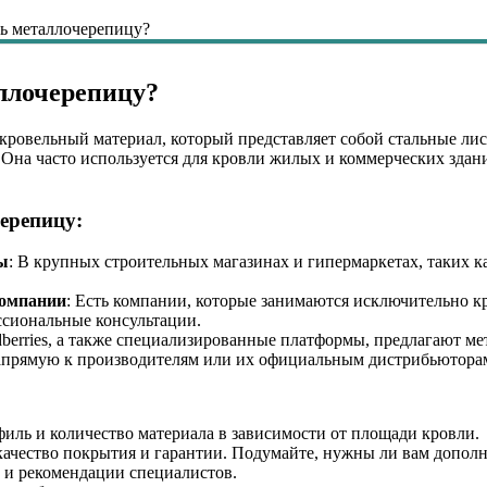
ить металлочерепицу?
аллочерепицу?
кровельный материал, который представляет собой стальные л
на часто используется для кровли жилых и коммерческих здани
ерепицу:
ы
: В крупных строительных магазинах и гипермаркетах, таких к
компании
: Есть компании, которые занимаются исключительно 
сиональные консультации.
ldberries, а также специализированные платформы, предлагают ме
апрямую к производителям или их официальным дистрибьюторам
офиль и количество материала в зависимости от площади кровли.
качество покрытия и гарантии. Подумайте, нужны ли вам дополн
й и рекомендации специалистов.