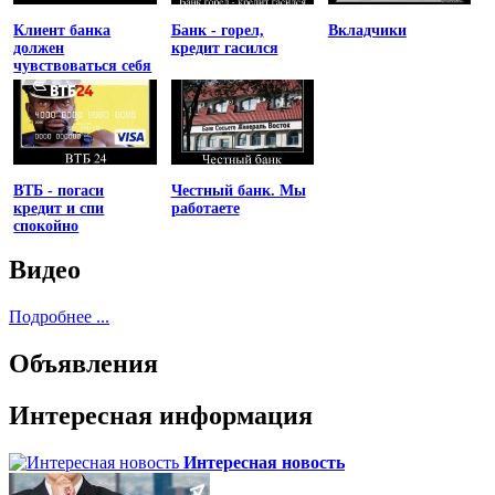
Клиент банка
Банк - горел,
Вкладчики
должен
кредит гасился
чувствоваться себя
униженным
ВТБ - погаси
Честный банк. Мы
кредит и спи
работаете
спокойно
Видео
Подробнее ...
Объявления
Интересная информация
Интересная новость