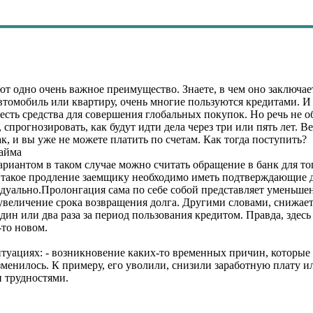
т одно очень важное преимущество. Знаете, в чем оно заключа
втомобиль или квартиру, очень многие пользуются кредитами. И 
 есть средства для совершения глобальных покупок. Но речь не о
спрогнозировать, как будут идти дела через три или пять лет. Ве
к, и вы уже не можете платить по счетам. Как тогда поступить?
айма
иантом в таком случае можно считать обращение в банк для тог
 такое продление заемщику необходимо иметь подтверждающие д
дуально.Пролонгация сама по себе собой представляет уменьше
увеличение срока возвращения долга. Другими словами, снижае
ин или два раза за период пользования кредитом. Правда, здесь 
-то новом.
туациях: - возникновение каких-то временных причин, которые 
менилось. К примеру, его уволили, снизили заработную плату и
и трудностями.