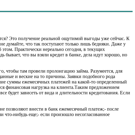
ется? Это получение реальной ощутимой выгоды уже сейчас. К
не думайте, что так поступают только лишь бедняки. Даже у
б этом. Практически нереально сегодня, в текущих
дь бывает, что вы взяли кредит в банке, дела идут хорошо, но
о, чтобы там провели пролонгацию займа. Разумеется, для
анные и веские на то причины. Заявки подобного рода
ние суммы ежемесячных платежей на какой-то определенный
тся финансовая нагрузка на клиента.Таким предложением
все будет зависеть от вида и длительности кредитования. Если
не позволяют внести в банк ежемесячный платеж;- после
ли что-нибудь еще;- если произошло несогласованное