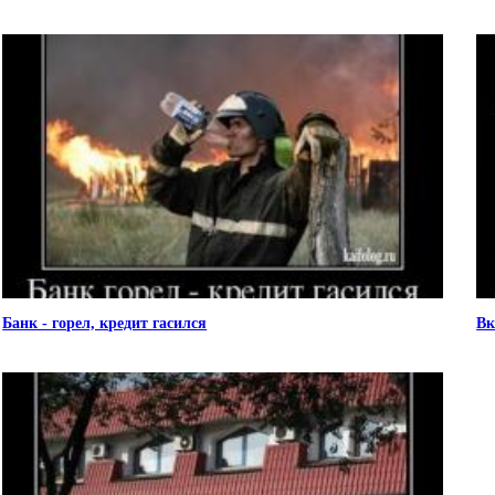
Банк - горел, кредит гасился
Вк