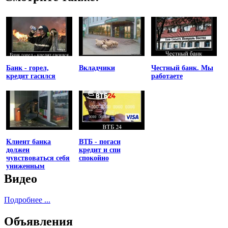
Банк - горел,
Вкладчики
Честный банк. Мы
кредит гасился
работаете
Клиент банка
ВТБ - погаси
должен
кредит и спи
чувствоваться себя
спокойно
униженным
Видео
Подробнее ...
Объявления