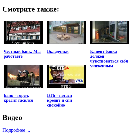
Смотрите также:
Честный банк. Мы
Вкладчики
Клиент банка
работаете
должен
чувствоваться себя
униженным
Банк - горел,
ВТБ - погаси
кредит гасился
кредит и спи
спокойно
Видео
Подробнее ...