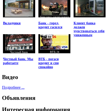
Вкладчики
Банк - горел,
Клиент банка
кредит гасился
должен
чувствоваться себя
униженным
Честный банк. Мы
ВТБ - погаси
работаете
кредит и спи
спокойно
Видео
Подробнее ...
Объявления
Интересная информация