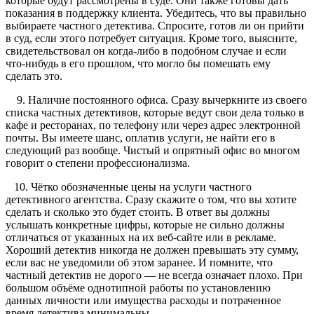
которые будут рассмотрены в суде. Они также готовы дать
показания в поддержку клиента. Убедитесь, что вы правильно
выбираете частного детектива. Спросите, готов ли он прийти
в суд, если этого потребует ситуация. Кроме того, выясните,
свидетельствовал он когда-либо в подобном случае и если
что-нибудь в его прошлом, что могло бы помешать ему
сделать это.
9. Наличие постоянного офиса. Сразу вычеркните из своего
списка частных детективов, которые ведут свои дела только в
кафе и ресторанах, по телефону или через адрес электронной
почты. Вы имеете шанс, оплатив услуги, не найти его в
следующий раз вообще. Чистый и опрятный офис во многом
говорит о степени профессионализма.
10. Чётко обозначенные цены на услуги частного
детективного агентства. Сразу скажите о том, что вы хотите
сделать и сколько это будет стоить. В ответ вы должны
услышать конкретные цифры, которые не сильно должны
отличаться от указанных на их веб-сайте или в рекламе.
Хороший детектив никогда не должен превышать эту сумму,
если вас не уведомили об этом заранее. И помните, что
частный детектив не дорого — не всегда означает плохо. При
большом объёме однотипной работы по установлению
данных личности или имущества расходы и потраченное
время детектива минимальны.