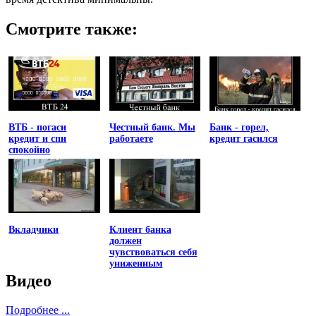
Смотрите также:
ВТБ - погаси
Честный банк. Мы
Банк - горел,
кредит и спи
работаете
кредит гасился
спокойно
Вкладчики
Клиент банка
должен
чувствоваться себя
униженным
Видео
Подробнее ...