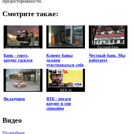
предосторожности.
Смотрите также:
Банк - горел,
Клиент банка
Честный банк. Мы
кредит гасился
должен
работаете
чувствоваться себя
униженным
Вкладчики
ВТБ - погаси
кредит и спи
спокойно
Видео
Подробнее ...