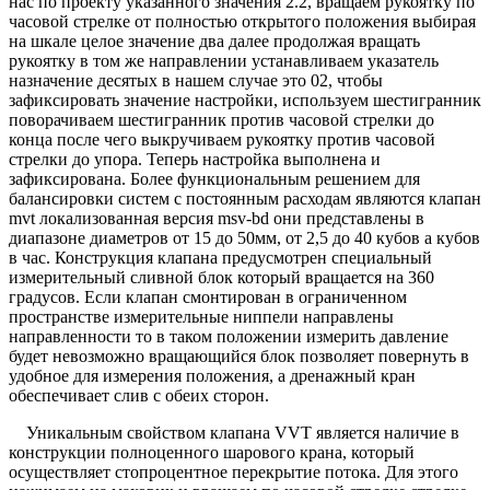
нас по проекту указанного значения 2.2, вращаем рукоятку по
часовой стрелке от полностью открытого положения выбирая
на шкале целое значение два далее продолжая вращать
рукоятку в том же направлении устанавливаем указатель
назначение десятых в нашем случае это 02, чтобы
зафиксировать значение настройки, используем шестигранник
поворачиваем шестигранник против часовой стрелки до
конца после чего выкручиваем рукоятку против часовой
стрелки до упора. Теперь настройка выполнена и
зафиксирована. Более функциональным решением для
балансировки систем с постоянным расходам являются клапан
mvt локализованная версия msv-bd они представлены в
диапазоне диаметров от 15 до 50мм, от 2,5 до 40 кубов а кубов
в час. Конструкция клапана предусмотрен специальный
измерительный сливной блок который вращается на 360
градусов. Если клапан смонтирован в ограниченном
пространстве измерительные ниппели направлены
направленности то в таком положении измерить давление
будет невозможно вращающийся блок позволяет повернуть в
удобное для измерения положения, а дренажный кран
обеспечивает слив с обеих сторон.
Уникальным свойством клапана VVT является наличие в
конструкции полноценного шарового крана, который
осуществляет стопроцентное перекрытие потока. Для этого