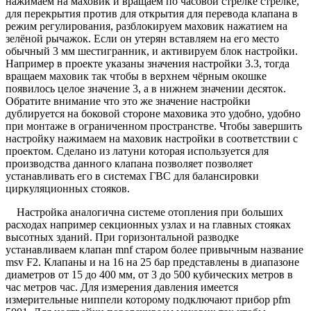
нажимаем на маховик и вращаем по часовой стрелке стрелке,
для перекрытия против для открытия для перевода клапана в
режим регулирования, разблокируем маховик нажатием на
зелёной рычажок. Если он утерян вставляем на его место
обычный 3 мм шестигранник, и активируем блок настройки.
Например в проекте указаны значения настройки 3.3, тогда
вращаем маховик так чтобы в верхнем чёрным окошке
появилось целое значение 3, а в нижнем значении десяток.
Обратите внимание что это же значение настройки
дублируется на боковой стороне маховика это удобно, удобно
при монтаже в ограниченном пространстве. Чтобы завершить
настройку нажимаем на маховик настройки в соответствии с
проектом. Сделано из латуни которая используется для
производства данного клапана позволяет позволяет
устанавливать его в системах ГВС для балансировки
циркуляционных стояков.
Настройка аналогична системе отопления при больших
расходах например секционных узлах и на главных стояках
высотных зданий. При горизонтальной разводке
устанавливаем клапан mnf старом более привычным название
msv F2. Клапаны и на 16 на 25 бар представлены в диапазоне
диаметров от 15 до 400 мм, от 3 до 500 кубических метров в
час метров час. Для измерения давления имеется
измерительные ниппели которому подключают прибор pfm