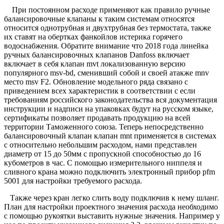
При постоянном расходе применяют как правило ручные
балансировочные клапаны к таким системам относятся
относится однотрубная и двухтрубная без термостата, также
их ставят на обертках фанкойлов истерика горячего
водоснабжения. Обратите внимание что 2018 года линейка
ручных балансировочных клапанов Danfoss включает
включает в себя клапан mvt локализованную версию
популярного msv-bd, сменивший собой и своей атакже mnv
место msv F2. Обновление модельного ряда связано с
приведением всех характеристик в соответствии с если
требованиям российского законодательства вся документация
инструкции и надписи на упаковках будут на русском языке,
сертификаты позволяет продавать продукцию на всей
территории Таможенного союза. Теперь непосредственно
балансировочный клапан клапан mnt применяется в системах
с относительно небольшим расходом, нами представлен
диаметр от 15 до 50мм с пропускной способностью до 16
кубометров в час. С помощью измерительного ниппеля и
сливного крана можно подключить электронный прибор pfm
5001 для настройки требуемого расхода.
Также через кран легко слить воду подключив к нему шланг.
План для настройки проектного значения расхода необходимо
с помощью рукоятки выставить нужные значения. Например у