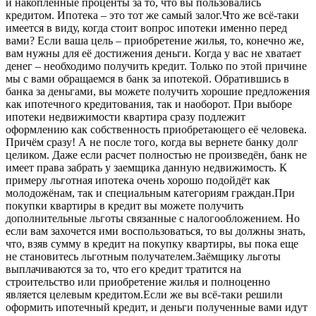
и накопленные проценты за то, что вы пользовались
кредитом. Ипотека – это тот же самый залог.Что же всё-таки
имеется в виду, когда стоит вопрос ипотеки именно перед
вами? Если ваша цель – приобретение жилья, то, конечно же,
вам нужны для её достижения деньги. Когда у вас не хватает
денег – необходимо получить кредит. Только по этой причине
мы с вами обращаемся в банк за ипотекой. Обратившись в
банка за деньгами, вы можете получить хорошие предложения
как ипотечного кредитования, так и наоборот. При выборе
ипотеки недвижимости квартира сразу подлежит
оформлению как собственность приобретающего её человека.
Причём сразу! А не после того, когда вы вернете банку долг
целиком. Даже если расчет полностью не произведён, банк не
имеет права забрать у заемщика данную недвижимость. К
примеру льготная ипотека очень хорошо подойдёт как
молодожёнам, так и специальным категориям граждан.При
покупки квартиры в кредит вы можете получить
дополнительные льготы связанные с налогообложением. Но
если вам захочется ими воспользоваться, то вы должны знать,
что, взяв сумму в кредит на покупку квартиры, вы пока еще
не становитесь льготным получателем.Заёмщику льготы
выплачиваются за то, что его кредит тратится на
строительство или приобретение жилья и полноценно
является целевым кредитом.Если же вы всё-таки решили
оформить ипотечный кредит, и деньги полученные вами идут