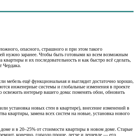
сложного, опасного, страшного и при этом такого
к ней нужно заранее. Чтобы быть готовыми ко всем возможным
та квартиры и их последовательность и как быстро всё сделать,
т Чердака.
сли мебель ещё функциональная и выглядит достаточно хорошо,
ваются инженерные системы и глобальные изменения в проекте
о освежить интерьер вашего дома: поменять обои, обновить
ли установка новых стен в квартире), внесение изменений в
ва квартиры, замена всех систем на новые, установка нового
м доме и в 20–25% от стоимости квартиры в новом доме. Старые
ремонт, конечно, гораздо проще, легче и дешевле — его