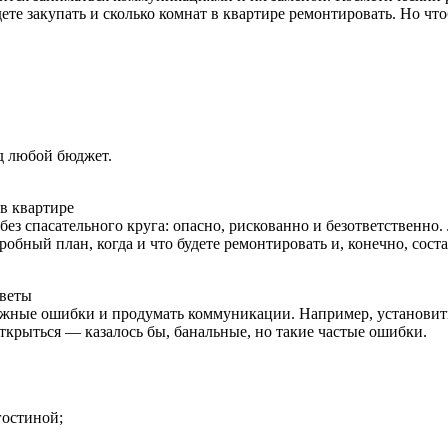
удете закупать и сколько комнат в квартире ремонтировать. Но 
д любой бюджет.
в квартире
без спасательного круга: опасно, рискованно и безответственно.
дробный план, когда и что будете ремонтировать и, конечно, сос
оветы
жные ошибки и продумать коммуникации. Например, установить р
открыться — казалось бы, банальные, но такие частые ошибки.
гостиной;