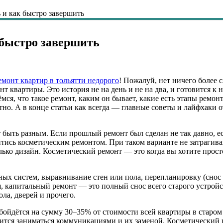
ь и как быстро завершить
 быстро завершить
емонт квартир в тольятти недорого
! Пожалуй, нет ничего более 
нт квартиры. Это история не на день и не на два, и готовится 
мся, что такое ремонт, каким он бывает, какие есть этапы ремон
тно. А в конце статьи как всегда — главные советы и лайфхаки о
 быть разным. Если прошлый ремонт был сделан не так давно, е
йтись косметическим ремонтом. При таком варианте не затраги
ько дизайн. Косметический ремонт — это когда вы хотите прост
х систем, выравнивание стен или пола, перепланировку (снос и
 капитальный ремонт — это полный снос всего старого устройст
ола, дверей и прочего.
обойдётся на сумму 30–35% от стоимости всей квартиры в старо
одится заниматься коммуникациями и их заменой. Косметический 