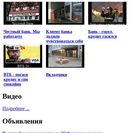
Честный банк. Мы
Клиент банка
Банк - горел,
работаете
должен
кредит гасился
чувствоваться себя
униженным
ВТБ - погаси
Вкладчики
кредит и спи
спокойно
Видео
Подробнее ...
Объявления