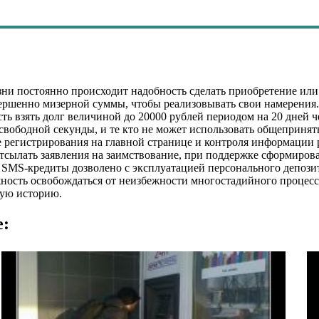
и постоянно происходит надобность сделать приобретение или 
ершенно мизерной суммы, чтобы реализовывать свои намерения.
ть взять долг величиной до 20000 рублей периодом на 20 дней ч
 свободной секунды, и те кто не может использовать общеприня
 регистрирования на главной странице и контроля информации 
тсылать заявления на заимствование, при поддержке сформиров
SMS-кредиты дозволено с эксплуатацией персонального депозит
ность освобождаться от неизбежности многостадийного процесса
ую историю.
е: