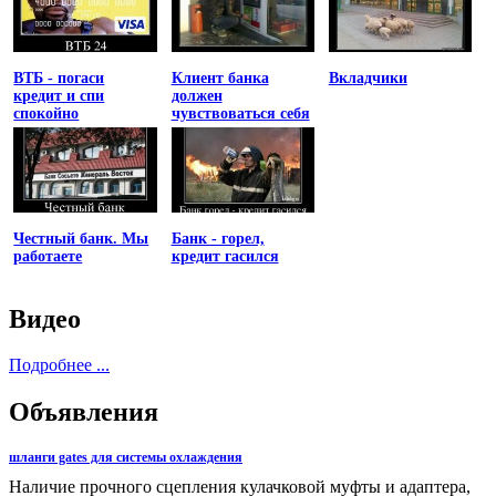
ВТБ - погаси
Клиент банка
Вкладчики
кредит и спи
должен
спокойно
чувствоваться себя
униженным
Честный банк. Мы
Банк - горел,
работаете
кредит гасился
Видео
Подробнее ...
Объявления
шланги gates для системы охлаждения
Наличие прочного сцепления кулачковой муфты и адаптера,