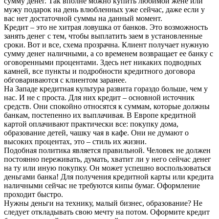
сумму денег. Так вполне можно купить любимой жене или
мужу подарок на день влюбленных уже сейчас, даже если у
вас нет достаточной суммы на данный момент.
Кредит – это не хитрая ловушка от банков. Это возможность
занять денег с тем, чтобы выплатить заем в установленные
сроки. Вот и все, схема прозрачна. Клиент получает нужную
сумму денег наличными, а со временем возвращает ее банку с
оговоренными процентами. Здесь нет никаких подводных
камней, все пункты и подробности кредитного договора
обговариваются с клиентом заранее.
На Западе кредитная культура развита гораздо больше, чем у
нас. И не с проста. Для них кредит – основной источник
средств. Они спокойно относятся к суммам, которые должны
банкам, постепенно их выплачивая. В Европе кредитной
картой оплачивают практически все: покупку дома,
образование детей, чашку чая в кафе. Они не думают о
высоких процентах, это – стиль их жизни.
Подобная политика является правильной. Человек не должен
постоянно переживать, думать, хватит ли у него сейчас денег
на ту или иную покупку. Он может успешно воспользоваться
деньгами банка! Для получения кредитной карты или кредита
наличными сейчас не требуются кипы бумаг. Оформление
проходит быстро.
Нужны деньги на технику, малый бизнес, образование? Не
следует откладывать свою мечту на потом. Оформите кредит