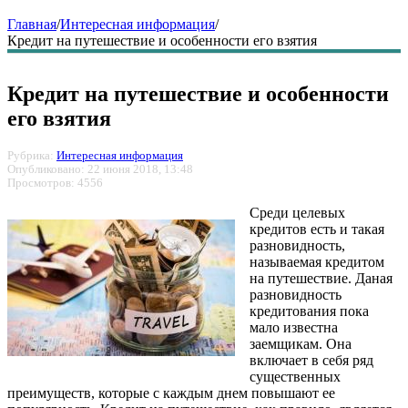
Главная
/
Интересная информация
/
Кредит на путешествие и особенности его взятия
Кредит на путешествие и особенности
его взятия
Рубрика:
Интересная информация
Опубликовано: 22 июня 2018, 13:48
Просмотров: 4556
Среди целевых
кредитов есть и такая
разновидность,
называемая кредитом
на путешествие. Даная
разновидность
кредитования пока
мало известна
заемщикам. Она
включает в себя ряд
существенных
преимуществ, которые с каждым днем повышают ее