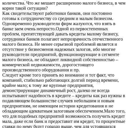
количества. Что же мешает расширению малого бизнеса, в чем
корни такой ситуации?
Как свидетельствуют работники банков, они постоянно
готовы к сотрудничеству со средним и малым бизнесом.
Одновременно руководители фирм жалуются, что взять в
банке заем очень непросто.Одной из первостепенных
проблем, препятствующей давать кредиты малому бизнесу,
сотрудники банков полагают непрозрачность отечественного
малого бизнеса. Не менее серьезной проблемой является и
отсутствие у бизнесменов надежных залогов, ибо многие
руководители предприятий, функционирующие в сегменте
малого бизнеса, не обладают ликвидной собственностью –
коммерческой недвижимости, дорогостоящего
производственного оборудования и пр.
Следует кроме того принять во внимание и тот факт, что
компаний, стабильно работающих долгий период времени,
крайне мало; к тому же крупные предприятия,
демонстрирующие динамичный рост, далеко не всегда
испытывают надобность в кредите – кредиты как раз нужны в
подавляющем большинстве случаев небольшим и новым
предприятиям, не имеющим истории кредитования и не
обладающим адекватным залоговым обеспечением.Мало того,
что для подобных предприятий возможность получить кредит
мала, даже если банк и предоставит им кредит, то процентные
ставки по нему будут гораздо выше, чем для устоявщихся