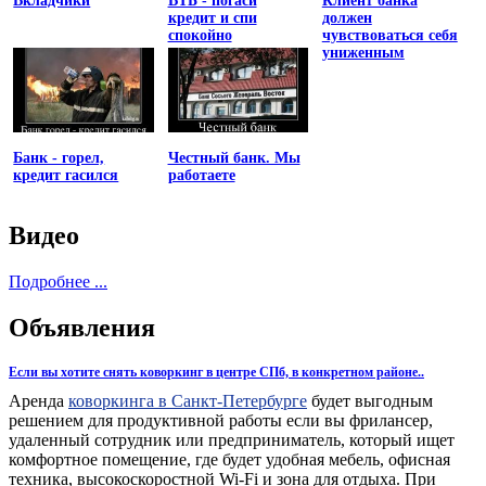
Вкладчики
ВТБ - погаси
Клиент банка
кредит и спи
должен
спокойно
чувствоваться себя
униженным
Банк - горел,
Честный банк. Мы
кредит гасился
работаете
Видео
Подробнее ...
Объявления
Если вы хотите снять коворкинг в центре СПб, в конкретном районе..
Аренда
коворкинга в Санкт-Петербурге
будет выгодным
решением для продуктивной работы если вы фрилансер,
удаленный сотрудник или предприниматель, который ищет
комфортное помещение, где будет удобная мебель, офисная
техника, высокоскоростной Wi-Fi и зона для отдыха. При