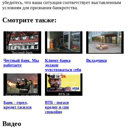
убедитесь, что ваша ситуация соответствует выставленным
условиям для признания банкротства.
Смотрите также:
Честный банк. Мы
Клиент банка
Вкладчики
работаете
должен
чувствоваться себя
униженным
Банк - горел,
ВТБ - погаси
кредит гасился
кредит и спи
спокойно
Видео