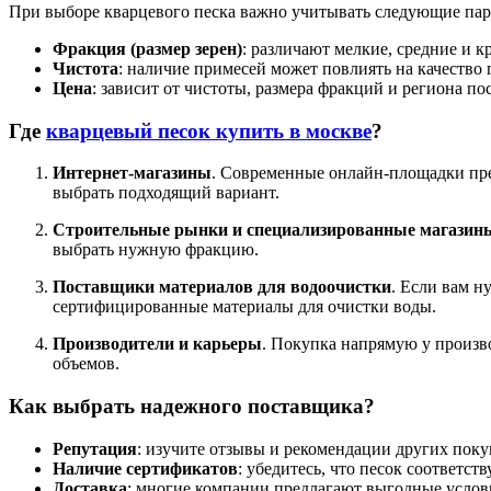
При выборе кварцевого песка важно учитывать следующие пар
Фракция (размер зерен)
: различают мелкие, средние и 
Чистота
: наличие примесей может повлиять на качество
Цена
: зависит от чистоты, размера фракций и региона п
Где
кварцевый песок купить в москве
?
Интернет-магазины
. Современные онлайн-площадки пре
выбрать подходящий вариант.
Строительные рынки и специализированные магазин
выбрать нужную фракцию.
Поставщики материалов для водоочистки
. Если вам 
сертифицированные материалы для очистки воды.
Производители и карьеры
. Покупка напрямую у произво
объемов.
Как выбрать надежного поставщика?
Репутация
: изучите отзывы и рекомендации других поку
Наличие сертификатов
: убедитесь, что песок соответст
Доставка
: многие компании предлагают выгодные услов