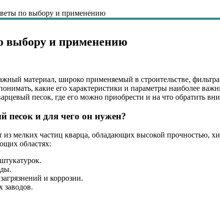
оветы по выбору и применению
по выбору и применению
важный материал, широко применяемый в строительстве, фильт
понимать, какие его характеристики и параметры наиболее важны
арцевый песок, где его можно приобрести и на что обратить вн
й песок и для чего он нужен?
т из мелких частиц кварца, обладающих высокой прочностью, х
ющих областях:
 штукатурок.
оды.
 загрязнений и коррозии.
х заводов.