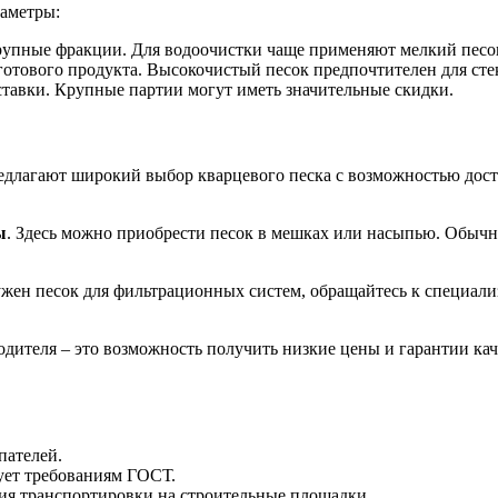
аметры:
крупные фракции. Для водоочистки чаще применяют мелкий песок
 готового продукта. Высокочистый песок предпочтителен для с
оставки. Крупные партии могут иметь значительные скидки.
длагают широкий выбор кварцевого песка с возможностью доста
ы
. Здесь можно приобрести песок в мешках или насыпью. Обычн
нужен песок для фильтрационных систем, обращайтесь к специа
дителя – это возможность получить низкие цены и гарантии кач
пателей.
вует требованиям ГОСТ.
ия транспортировки на строительные площадки.