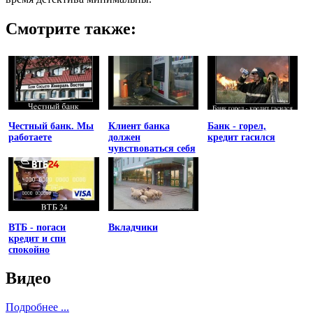
Смотрите также:
Честный банк. Мы
Клиент банка
Банк - горел,
работаете
должен
кредит гасился
чувствоваться себя
униженным
ВТБ - погаси
Вкладчики
кредит и спи
спокойно
Видео
Подробнее ...