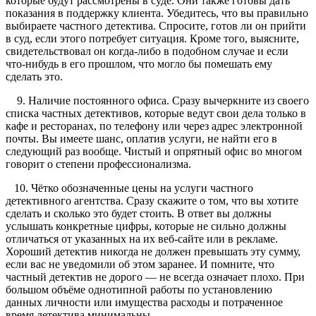
которые будут рассмотрены в суде. Они также готовы дать
показания в поддержку клиента. Убедитесь, что вы правильно
выбираете частного детектива. Спросите, готов ли он прийти
в суд, если этого потребует ситуация. Кроме того, выясните,
свидетельствовал он когда-либо в подобном случае и если
что-нибудь в его прошлом, что могло бы помешать ему
сделать это.
9. Наличие постоянного офиса. Сразу вычеркните из своего
списка частных детективов, которые ведут свои дела только в
кафе и ресторанах, по телефону или через адрес электронной
почты. Вы имеете шанс, оплатив услуги, не найти его в
следующий раз вообще. Чистый и опрятный офис во многом
говорит о степени профессионализма.
10. Чётко обозначенные цены на услуги частного
детективного агентства. Сразу скажите о том, что вы хотите
сделать и сколько это будет стоить. В ответ вы должны
услышать конкретные цифры, которые не сильно должны
отличаться от указанных на их веб-сайте или в рекламе.
Хороший детектив никогда не должен превышать эту сумму,
если вас не уведомили об этом заранее. И помните, что
частный детектив не дорого — не всегда означает плохо. При
большом объёме однотипной работы по установлению
данных личности или имущества расходы и потраченное
время детектива минимальны.