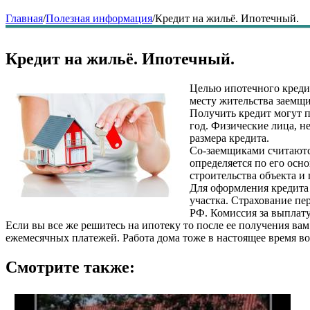
Главная
/
Полезная информация
/
Кредит на жильё. Ипотечный.
Кредит на жильё. Ипотечный.
Целью ипотечного креди
месту жительства заемщи
Получить кредит могут 
год. Физические лица, н
размера кредита.
Со-заемщиками считаютс
определяется по его осн
строительства объекта и
Для оформления кредита 
участка. Страхование пе
РФ. Комиссия за выплату
Если вы все же решитесь на ипотеку то после ее получения ва
ежемесячных платежей. Работа дома тоже в настоящее время во
Смотрите также: