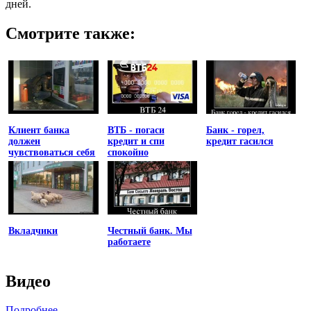
дней.
Смотрите также:
Клиент банка
ВТБ - погаси
Банк - горел,
должен
кредит и спи
кредит гасился
чувствоваться себя
спокойно
униженным
Вкладчики
Честный банк. Мы
работаете
Видео
Подробнее ...