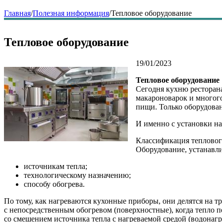
Главная
/
Полезная информация
/
Тепловое оборудование
Тепловое оборудование
19/01/2023
Тепловое оборудование
Сегодня кухню ресторана
макароноварок и многого
пищи. Только оборудован
И именно с установки н
Классификация тепловог
Оборудование, устанавли
источникам тепла;
технологическому назначению;
способу обогрева.
По тому, как нагреваются кухонные приборы, они делятся на т
с непосредственным обогревом (поверхностные), когда тепло п
со смешением источника тепла с нагреваемой средой (водонагр