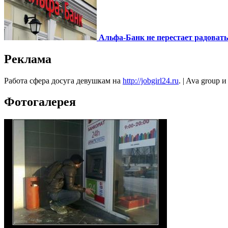
Альфа-Банк не перестает радоват
Реклама
Работа сфера досуга девушкам на
http://jobgirl24.ru
. | Ava group 
Фотогалерея