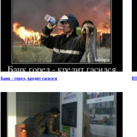
Банк - горел, кредит гасился
ВТ