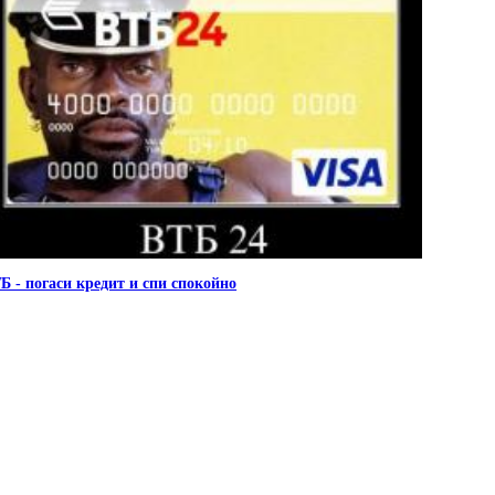
Б - погаси кредит и спи спокойно