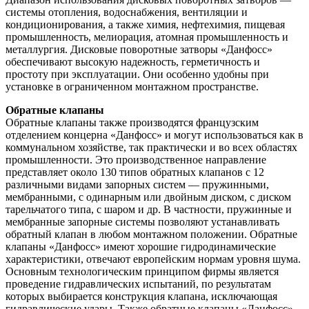
системы отопления, водоснабжения, вентиляции и
кондиционирования, а также химия, нефтехимия, пищевая
промышленность, мелиорация, атомная промышленность и
металлургия. Дисковые поворотные затворы «Данфосс»
обеспечивают высокую надежность, герметичность и
простоту при эксплуатации. Они особенно удобны при
установке в ограниченном монтажном пространстве.
Обратные клапаны
Обратные клапаны также производятся французским
отделением концерна «Данфосс» и могут использоваться как в
коммунальном хозяйстве, так практически и во всех областях
промышленности. Это производственное направление
представляет около 130 типов обратных клапанов с 12
различными видами запорных систем — пружинными,
мембранными, с одинарным или двойным диском, с диском
тарельчатого типа, с шаром и др. В частности, пружинные и
мембранные запорные системы позволяют устанавливать
обратный клапан в любом монтажном положении. Обратные
клапаны «Данфосс» имеют хорошие гидродинамические
характеристики, отвечают европейским нормам уровня шума.
Основным технологическим принципом фирмы является
проведение гидравлических испытаний, по результатам
которых выбирается конструкция клапана, исключающая
гидравлические удары. Также обратные клапаны «Данфосс»