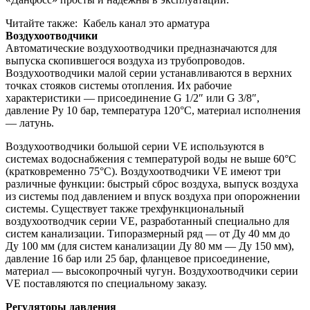
Читайте также: Кабель канал это арматура
Воздухоотводчики
Автоматические воздухоотводчики предназначаются для
выпуска скопившегося воздуха из трубопроводов.
Воздухоотводчики малой серии устанавливаются в верхних
точках стояков системы отопления. Их рабочие
характеристики — присоединение G 1/2″ или G 3/8″,
давление Ру 10 бар, температура 120°С, материал исполнения
— латунь.
Воздухоотводчики большой серии VE используются в
системах водоснабжения с температурой воды не выше 60°С
(кратковременно 75°С). Воздухоотводчики VE имеют три
различные функции: быстрый сброс воздуха, выпуск воздуха
из системы под давлением и впуск воздуха при опорожнении
системы. Существует также трехфункциональный
воздухоотводчик серии VE, разработанный специально для
систем канализации. Типоразмерный ряд — от Ду 40 мм до
Ду 100 мм (для систем канализации Ду 80 мм — Ду 150 мм),
давление 16 бар или 25 бар, фланцевое присоединение,
материал — высокопрочный чугун. Воздухоотводчики серии
VE поставляются по специальному заказу.
Регуляторы давления