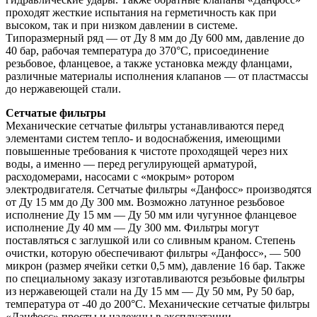
проходят жесткие испытания на герметичность как при
высоком, так и при низком давлении в системе.
Типоразмерный ряд — от Ду 8 мм до Ду 600 мм, давление до
40 бар, рабочая температура до 370°С, присоединение
резьбовое, фланцевое, а также установка между фланцами,
различные материалы исполнения клапанов — от пластмассы
до нержавеющей стали.
Сетчатые фильтры
Механические сетчатые фильтры устанавливаются перед
элементами систем тепло- и водоснабжения, имеющими
повышенные требования к чистоте проходящей через них
воды, а именно — перед регулирующей арматурой,
расходомерами, насосами с «мокрым» ротором
электродвигателя. Сетчатые фильтры «Данфосс» производятся
от Ду 15 мм до Ду 300 мм. Возможно латунное резьбовое
исполнение Ду 15 мм — Ду 50 мм или чугунное фланцевое
исполнение Ду 40 мм — Ду 300 мм. Фильтры могут
поставляться с заглушкой или со сливным краном. Степень
очистки, которую обеспечивают фильтры «Данфосс», — 500
микрон (размер ячейки сетки 0,5 мм), давление 16 бар. Также
по специальному заказу изготавливаются резьбовые фильтры
из нержавеющей стали на Ду 15 мм — Ду 50 мм, Ру 50 бар,
температура от -40 до 200°С. Механические сетчатые фильтры
«Данфосс» просты и надежны в эксплуатации.