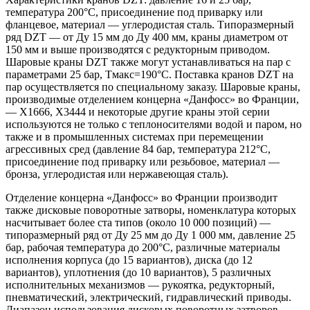
температура 200°С, присоединение под приварку или
фланцевое, материал — углеродистая сталь. Типоразмерный
ряд DZT — от Ду 15 мм до Ду 400 мм, краны диаметром от
150 мм и выше производятся с редукторным приводом.
Шаровые краны DZT также могут устанавливаться на пар с
параметрами 25 бар, Тмакс=190°С. Поставка кранов DZT на
пар осуществляется по специальному заказу. Шаровые краны,
производимые отделением концерна «Данфосс» во Франции,
— Х1666, Х3444 и некоторые другие краны этой серии
используются не только с теплоносителями водой и паром, но
также и в промышленных системах при перемещении
агрессивных сред (давление 84 бар, температура 212°С,
присоединение под приварку или резьбовое, материал —
бронза, углеродистая или нержавеющая сталь).
Отделение концерна «Данфосс» во Франции производит
также дисковые поворотные затворы, номенклатура которых
насчитывает более ста типов (около 10 000 позиций) —
типоразмерный ряд от Ду 25 мм до Ду 1 000 мм, давление 25
бар, рабочая температура до 200°С, различные материалы
исполнения корпуса (до 15 вариантов), диска (до 12
вариантов), уплотнения (до 10 вариантов), 5 различных
исполнительных механизмов — рукоятка, редукторный,
пневматический, электрический, гидравлический приводы.
Диапазон использования дисковых поворотных затворов —