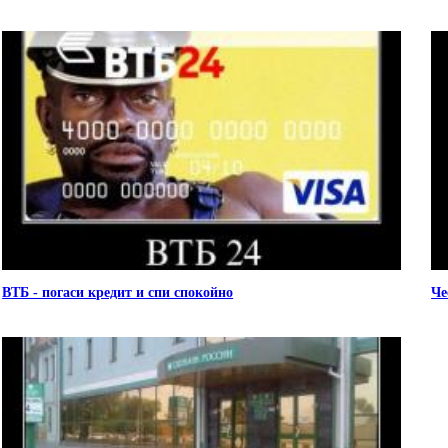
ВТБ - погаси кредит и спи спокойно
Че